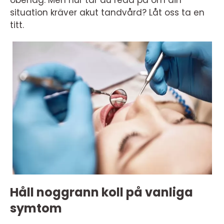
obehag. Men hur tar du reda på om din
situation kräver akut tandvård? Låt oss ta en
titt.
Håll noggrann koll på vanliga
symtom