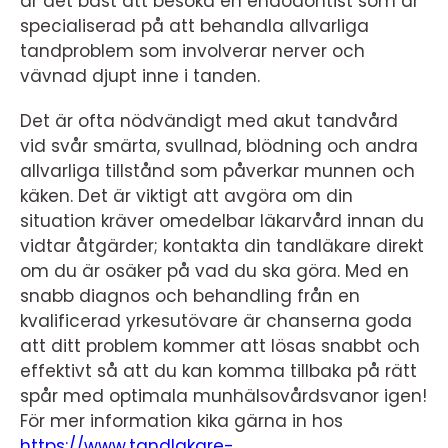
är det bäst att besöka en endodontist som är
specialiserad på att behandla allvarliga
tandproblem som involverar nerver och
vävnad djupt inne i tanden.
Det är ofta nödvändigt med akut tandvård
vid svår smärta, svullnad, blödning och andra
allvarliga tillstånd som påverkar munnen och
käken. Det är viktigt att avgöra om din
situation kräver omedelbar läkarvård innan du
vidtar åtgärder; kontakta din tandläkare direkt
om du är osäker på vad du ska göra. Med en
snabb diagnos och behandling från en
kvalificerad yrkesutövare är chanserna goda
att ditt problem kommer att lösas snabbt och
effektivt så att du kan komma tillbaka på rätt
spår med optimala munhälsovårdsvanor igen!
För mer information kika gärna in hos
https://www.tandlakare-