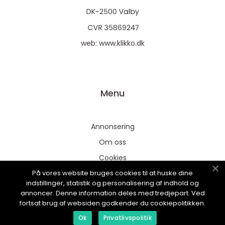
web:
www.klikko.dk
Menu
Annonsering
Om oss
Cookies
På vores website bruges cookies til at huske dine
Kontakta oss
indstillinger, statistik og personalisering af indhold og
Sitemap
annoncer. Denne information deles med tredjepart. Ved
fortsat brug af websiden godkender du cookiepolitikken.
Ok
Privatlivspolitik