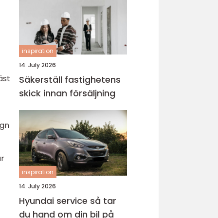
inspiration
14. July 2026
äst
Säkerställ fastighetens
skick innan försäljning
ugn
ar
inspiration
14. July 2026
Hyundai service så tar
du hand om din bil på
t