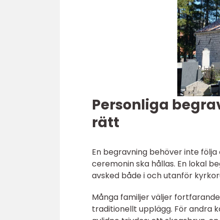
Personliga begra
rätt
En begravning behöver inte följa e
ceremonin ska hållas. En lokal b
avsked både i och utanför kyrk
Många familjer väljer fortfarand
traditionellt upplägg. För andra 