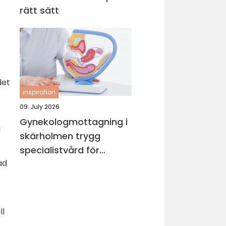
rätt sätt
det
inspiration
09. July 2026
Gynekologmottagning i
a
skärholmen trygg
specialistvård för
ad
kvinnors hälsa
ll