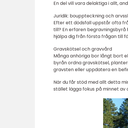
En del vill vara delaktiga i allt, 
Juridik: bouppteckning och arvss
Efter ett dödsfall uppstår ofta f
till? En erfaren begravningsbyrå
hjälpa dig från första frågan till 
Gravskötsel och gravvård
Många anhöriga bor långt bort el
byrån ordna gravskötsel, planteri
gravsten eller uppdatera en befin
När du får stöd med allt detta min
stället lägga fokus på minnet av 