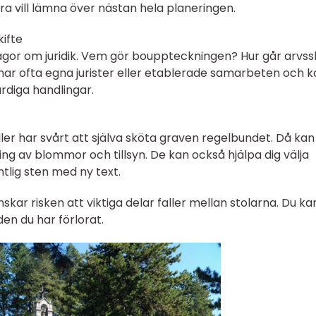
andra vill lämna över nästan hela planeringen.
kifte
rågor om juridik. Vem gör bouppteckningen? Hur går arvssk
 har ofta egna jurister eller etablerade samarbeten och 
färdiga handlingar.
ler har svårt att själva sköta graven regelbundet. Då kan
ng av blommor och tillsyn. De kan också hjälpa dig välja
tlig sten med ny text.
skar risken att viktiga delar faller mellan stolarna. Du kan
den du har förlorat.