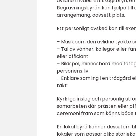
avlidne trivdes: ett skogsbryn, en
Begravningsbyrån kan hjälpa till a
arrangemang, oavsett plats.
Ett personligt avsked kan till ex
– Musik som den avlidne tyckte sä
– Tal av vänner, kollegor eller f
eller officiant
– Bildspel, minnesbord med fotog
personens liv
– Enklare samling i en trädgård 
takt
Kyrkliga inslag och personlig ut
samarbeten där prästen eller off
ceremoni fram som känns både t
En lokal byrå känner dessutom til
lokaler som passar olika storlekar 