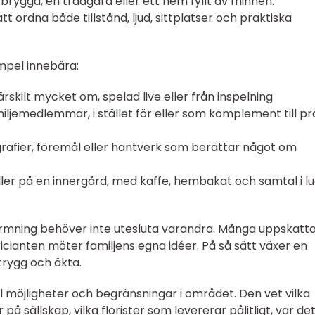
 brygga, en trädgård eller ett hem fyllt av minnen.
tt ordna både tillstånd, ljud, sittplatser och praktiska
empel innebära:
rskilt mycket om, spelad live eller från inspelning
amiljemedlemmar, i stället för eller som komplement till pr
rafier, föremål eller hantverk som berättar något om
eller på en innergård, med kaffe, hembakat och samtal i l
formning behöver inte utesluta varandra. Många uppskatt
icianten möter familjens egna idéer. På så sätt växer en
rygg och äkta.
l möjligheter och begränsningar i området. Den vet vilka
på sällskap, vilka florister som levererar pålitligt, var de