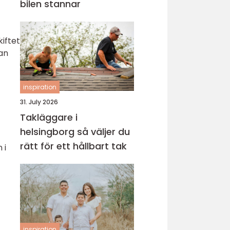
bilen stannar
iftet
kan
inspiration
31. July 2026
Takläggare i
helsingborg så väljer du
rätt för ett hållbart tak
 i
inspiration