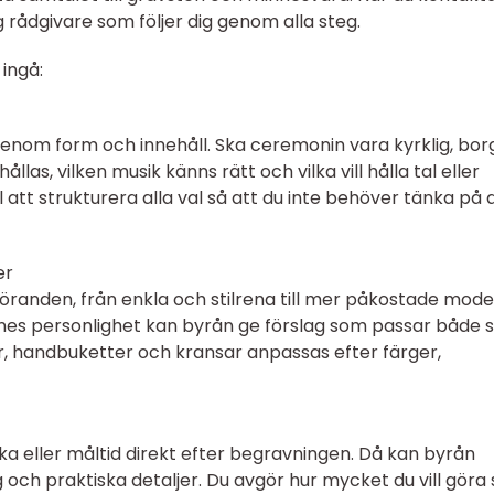
g rådgivare som följer dig genom alla steg.
ingå:
enom form och innehåll. Ska ceremonin vara kyrklig, borg
ållas, vilken musik känns rätt och vilka vill hålla tal eller
att strukturera alla val så att du inte behöver tänka på a
er
föranden, från enkla och stilrena till mer påkostade model
es personlighet kan byrån ge förslag som passar både st
r, handbuketter och kransar anpassas efter färger,
a eller måltid direkt efter begravningen. Då kan byrån
och praktiska detaljer. Du avgör hur mycket du vill göra s