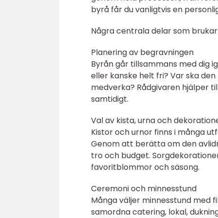
byrå får du vanligtvis en personli
Några centrala delar som brukar 
Planering av begravningen
Byrån går tillsammans med dig ig
eller kanske helt fri? Var ska den h
medverka? Rådgivaren hjälper till 
samtidigt.
Val av kista, urna och dekoration
Kistor och urnor finns i många ut
Genom att berätta om den avlidn
tro och budget. Sorgdekoratione
favoritblommor och säsong.
Ceremoni och minnesstund
Många väljer minnesstund med fik
samordna catering, lokal, dukning 