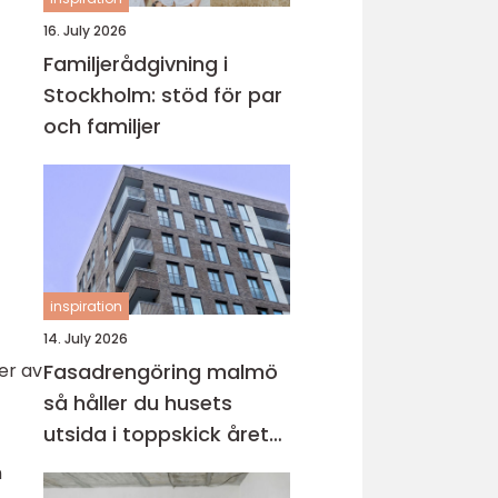
16. July 2026
Familjerådgivning i
Stockholm: stöd för par
och familjer
inspiration
14. July 2026
er av
Fasadrengöring malmö
så håller du husets
utsida i toppskick året
runt
n