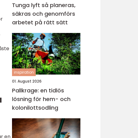
Tunga lyft så planeras,
säkras och genomförs
or
arbetet på rätt sätt
,
åste
inspiration
01. August 2026
Pallkrage: en tidlös
a
lösning för hem- och
kolonilottsodling
ar en