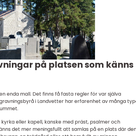
vningar på platsen som känns
n enda mall. Det finns få fasta regler för var själva
egravningsbyrå i Landvetter har erfarenhet av många typ
orummet.
e kyrka eller kapell, kanske med präst, psalmer och
känns det mer meningsfullt att samlas på en plats där de