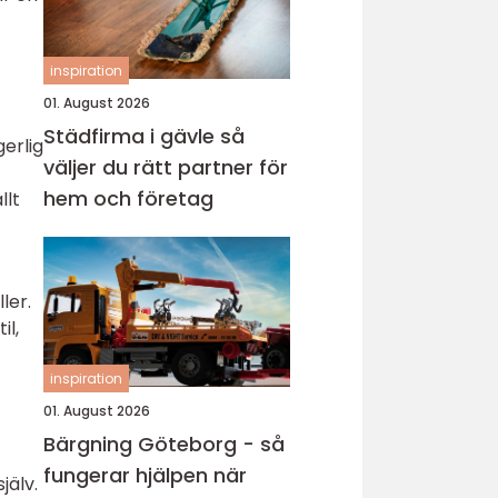
inspiration
01. August 2026
Städfirma i gävle så
erlig
väljer du rätt partner för
hem och företag
llt
ler.
il,
inspiration
01. August 2026
Bärgning Göteborg - så
fungerar hjälpen när
jälv.