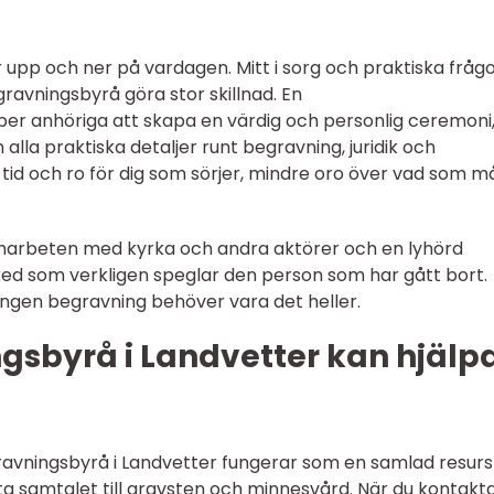
 upp och ner på vardagen. Mitt i sorg och praktiska fråg
avningsbyrå göra stor skillnad. En
per anhöriga att skapa en värdig och personlig ceremoni
lla praktiska detaljer runt begravning, juridik och
 tid och ro för dig som sörjer, mindre oro över vad som m
arbeten med kyrka och andra aktörer och en lyhörd
sked som verkligen speglar den person som har gått bort.
h ingen begravning behöver vara det heller.
gsbyrå i Landvetter kan hjälp
gravningsbyrå i Landvetter fungerar som en samlad resurs
a samtalet till gravsten och minnesvård. När du kontakt