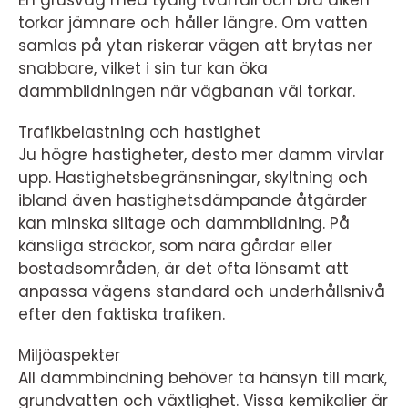
En grusväg med tydlig tvärfall och bra diken
torkar jämnare och håller längre. Om vatten
samlas på ytan riskerar vägen att brytas ner
snabbare, vilket i sin tur kan öka
dammbildningen när vägbanan väl torkar.
Trafikbelastning och hastighet
Ju högre hastigheter, desto mer damm virvlar
upp. Hastighetsbegränsningar, skyltning och
ibland även hastighetsdämpande åtgärder
kan minska slitage och dammbildning. På
känsliga sträckor, som nära gårdar eller
bostadsområden, är det ofta lönsamt att
anpassa vägens standard och underhållsnivå
efter den faktiska trafiken.
Miljöaspekter
All dammbindning behöver ta hänsyn till mark,
grundvatten och växtlighet. Vissa kemikalier är