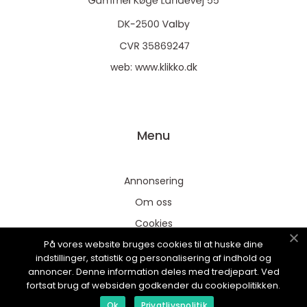
web:
www.klikko.dk
Menu
Annonsering
Om oss
Cookies
På vores website bruges cookies til at huske dine
Kontakta oss
indstillinger, statistik og personalisering af indhold og
Sitemap
annoncer. Denne information deles med tredjepart. Ved
fortsat brug af websiden godkender du cookiepolitikken.
Ok
Privatlivspolitik