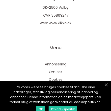
web:
www.klikko.dk
Menu
Annonsering
Om oss
Cookies
På vores website bruges cookies til at huske dine
Kontakta oss
indstillinger, statistik og personalisering af indhold og
Sitemap
annoncer. Denne information deles med tredjepart. Ved
fortsat brug af websiden godkender du cookiepolitikken.
Ok
Privatlivspolitik