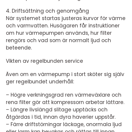
4. Driftsättning och genomgång
När systemet startas justeras kurvor för värme
och varmvatten. Husägaren får instruktioner
om hur värmepumpen används, hur filter
rengörs och vad som är normalt ljud och
beteende.
Vikten av regelbunden service
Även om en värmepump i stort sköter sig själv
ger regelbundet underhåll:
– Högre verkningsgrad ren värmeväxlare och
rena filter gör att kompressorn arbetar lättare.
– Längre livslängd slitage upptäcks och
åtgärdas i tid, innan dyra haverier uppstår.
– Färre driftstörningar läckage, onormala ljud
eller larm kan bevakas och rättas till innan