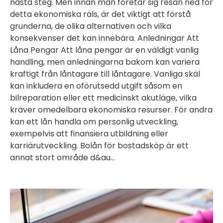
nästa steg. Men innan man företar sig resan ned för
detta ekonomiska räls, är det viktigt att förstå
grunderna, de olika alternativen och vilka
konsekvenser det kan innebära. Anledningar Att
Låna Pengar Att låna pengar är en väldigt vanlig
handling, men anledningarna bakom kan variera
kraftigt från låntagare till låntagare. Vanliga skäl
kan inkludera en oförutsedd utgift såsom en
bilreparation eller ett medicinskt akutläge, vilka
kräver omedelbara ekonomiska resurser. För andra
kan ett lån handla om personlig utveckling,
exempelvis att finansiera utbildning eller
karriärutveckling. Bolån för bostadsköp är ett
annat stort område d&au...