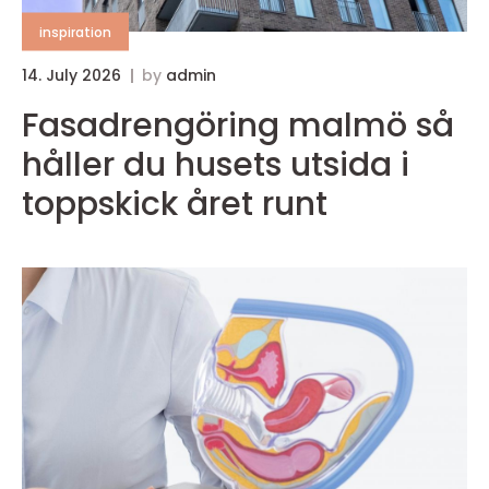
inspiration
14. July 2026
by
admin
1
Fasadrengöring malmö så
håller du husets utsida i
toppskick året runt