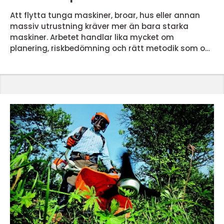
Att flytta tunga maskiner, broar, hus eller annan
massiv utrustning kräver mer än bara starka
maskiner. Arbetet handlar lika mycket om
planering, riskbedömning och rätt metodik som om
ren lyftkapacitet. När företag står inför komplexa
förflyttningar kan ett misstag leda till skador på
både människor, material och omgivning. Därför
blir professionell hantering av tunga lyft en
avgörande faktor för ett tryggt och effektivt
projekt. Professionella ...